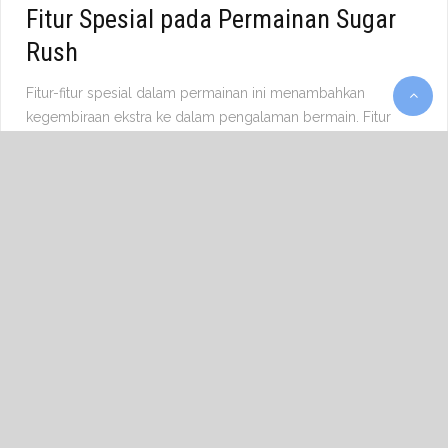
Fitur Spesial pada Permainan Sugar
Rush
Fitur-fitur spesial dalam permainan ini menambahkan
kegembiraan ekstra ke dalam pengalaman bermain. Fitur
Free Spins memungkinkan Anda untuk memenangkan
putaran gratis dengan kombinasi simbol tertentu, sementara
fitur bonus berdasarkan scatter menawarkan kesempatan
untuk mendapatkan kemenangan yang lebih besar. Dan
jangan lupakan jackpot progresif yang menarik, yang dapat
memberikan hadiah besar kepada pemain yang beruntung.
Namun, jangan biarkan kegembiraan dari gulali dan kue-kue
itu mengalihkan perhatian Anda dari tujuan utama:
memenangkan hadiah besar. Dengan strategi yang tepat dan
sedikit keberuntungan, Anda bisa saja menjadi pemenang
dari mesin slot Sugar Rush ini.
Dengan demikian, jika Anda mencari pengalaman bermain