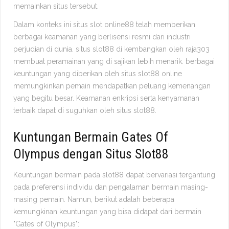
memainkan situs tersebut.
Dalam konteks ini situs slot online88 telah memberikan
berbagai keamanan yang berlisensi resmi dari industri
perjudian di dunia. situs slot88 di kembangkan oleh raja303
membuat peramainan yang di sajikan lebih menarik. berbagai
keuntungan yang diberikan oleh situs slot88 online
memungkinkan pemain mendapatkan peluang kemenangan
yang begitu besar. Keamanan enkripsi serta kenyamanan
terbaik dapat di suguhkan oleh situs slot88.
Kuntungan Bermain Gates Of
Olympus dengan Situs Slot88
Keuntungan bermain pada slot88 dapat bervariasi tergantung
pada preferensi individu dan pengalaman bermain masing-
masing pemain. Namun, berikut adalah beberapa
kemungkinan keuntungan yang bisa didapat dari bermain
"Gates of Olympus":