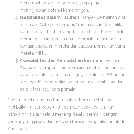
menambah keseruan bermain, tetapi juga
meningkatkan potensi kemenangan.
Fleksibilitas dalam Taruhan:
Banyak permainan slot,
termasuk "Gates of Olympus," menawarkan fleksibilitas
dalam ukuran taruhan yang bisa dipilih oleh pemain. Ini
memungkinkan pemain untuk memilih taruhan sesuai
dengan anggaran mereka dan strategi permainan yang
mereka miliki.
Aksesibilitas dan Kemudahan Bermain:
Bermain
"Gates of Olympus" atau permainan slot online lainnya
dapat dilakukan dari situs raja303 melalui slot88 online
tergacor. Ini memberikan kemudahan aksesibilitas dan
fleksibilitas bagi para pemain.
Namun, penting untuk diingat bahwa bermain slot juga
melibatkan unsur keberuntungan, dan tidak ada jaminan
bahwa Anda akan selalu menang. Selalu bermain dengan
bertanggung jawab dan tetapkan batasan yang jelas untuk diri
Anda sendiri.