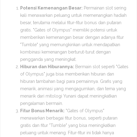
Potensi Kemenangan Besar:
Permainan slot sering
kali menawarkan peluang untuk memenangkan hadiah
besar, terutama melalui fitur-fitur bonus dan putaran
gratis. "Gates of Olympus" memiliki potensi untuk
memberikan kemenangan besar dengan adanya fitur
"Tumble" yang memungkinkan untuk mendapatkan
kombinasi kemenangan berturut-turut dengan
pengganda yang meningkat.
Hiburan dan Hiburannya:
Bermain slot seperti "Gates
of Olympus" juga bisa memberikan hiburan dan
hiburan tambahan bagi para pemainnya. Grafis yang
menarik, animasi yang mengagumkan, dan tema yang
menarik dari mitologi Yunani dapat meningkatkan
pengalaman bermain.
Fitur Bonus Menarik:
"Gates of Olympus"
menawarkan berbagai fitur bonus, seperti putaran
gratis dan fitur "Tumble" yang bisa meningkatkan
peluang untuk menang. Fitur-fitur ini tidak hanya