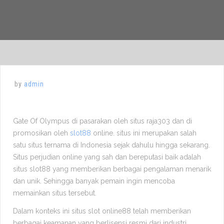
by
admin
Gate Of Olympus di pasarakan oleh situs raja303 dan di
promosikan oleh
slot88
online. situs ini merupakan salah
satu situs ternama di Indonesia sejak dahulu hingga sekarang.
Situs perjudian online yang sah dan bereputasi baik adalah
situs slot88 yang memberikan berbagai pengalaman menarik
dan unik. Sehingga banyak pemain ingin mencoba
memainkan situs tersebut.
Dalam konteks ini situs slot online88 telah memberikan
berbagai keamanan yang berlisensi resmi dari industri