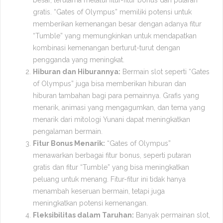
gratis. “Gates of Olympus” memiliki potensi untuk
memberikan kemenangan besar dengan adanya fitur
“Tumble” yang memungkinkan untuk mendapatkan
kombinasi kemenangan berturut-turut dengan
pengganda yang meningkat.
Hiburan dan Hiburannya:
Bermain slot seperti “Gates
of Olympus” juga bisa memberikan hiburan dan
hiburan tambahan bagi para pemainnya. Grafis yang
menarik, animasi yang mengagumkan, dan tema yang
menarik dari mitologi Yunani dapat meningkatkan
pengalaman bermain.
Fitur Bonus Menarik:
“Gates of Olympus”
menawarkan berbagai fitur bonus, seperti putaran
gratis dan fitur “Tumble” yang bisa meningkatkan
peluang untuk menang. Fitur-fitur ini tidak hanya
menambah keseruan bermain, tetapi juga
meningkatkan potensi kemenangan.
Fleksibilitas dalam Taruhan:
Banyak permainan slot,