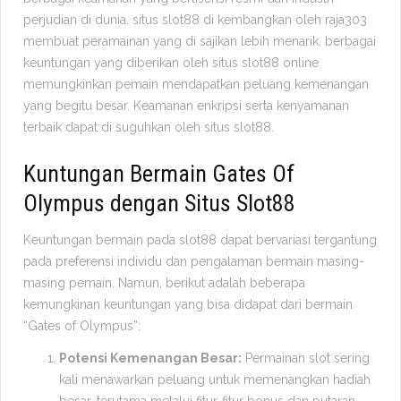
perjudian di dunia. situs slot88 di kembangkan oleh raja303
membuat peramainan yang di sajikan lebih menarik. berbagai
keuntungan yang diberikan oleh situs slot88 online
memungkinkan pemain mendapatkan peluang kemenangan
yang begitu besar. Keamanan enkripsi serta kenyamanan
terbaik dapat di suguhkan oleh situs slot88.
Kuntungan Bermain Gates Of
Olympus dengan Situs Slot88
Keuntungan bermain pada slot88 dapat bervariasi tergantung
pada preferensi individu dan pengalaman bermain masing-
masing pemain. Namun, berikut adalah beberapa
kemungkinan keuntungan yang bisa didapat dari bermain
“Gates of Olympus”:
Potensi Kemenangan Besar:
Permainan slot sering
kali menawarkan peluang untuk memenangkan hadiah
besar, terutama melalui fitur-fitur bonus dan putaran