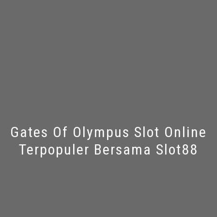
Gates Of Olympus Slot Online
Terpopuler Bersama Slot88