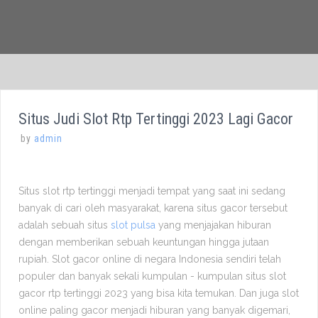
Situs Judi Slot Rtp Tertinggi 2023 Lagi Gacor
by
admin
Situs slot rtp tertinggi menjadi tempat yang saat ini sedang
banyak di cari oleh masyarakat, karena situs gacor tersebut
adalah sebuah situs
slot pulsa
yang menjajakan hiburan
dengan memberikan sebuah keuntungan hingga jutaan
rupiah. Slot gacor online di negara Indonesia sendiri telah
populer dan banyak sekali kumpulan - kumpulan situs slot
gacor rtp tertinggi 2023 yang bisa kita temukan. Dan juga slot
online paling gacor menjadi hiburan yang banyak digemari,