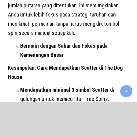
jumlah putaran yang ditentukan. Ini memungkinkan
Anda untuk lebih fokus pada strategi taruhan dan
menikmati permainan tanpa harus mengklik tombol
spin secara manual setiap kali.
Bermain dengan Sabar dan Fokus pada
Kemenangan Besar
Kesimpulan: Cara Mendapatkan Scatter di The Dog
House
Mendapatkan minimal 3 simbol Scatter
di
gulungan untuk memicu fitur Free Spins.
Bertaruh dengan bijak
, karena fitur Free Spins
memiliki potensi hadiah besar.
Gunakan fitur Autoplay
untuk memutar gulungan