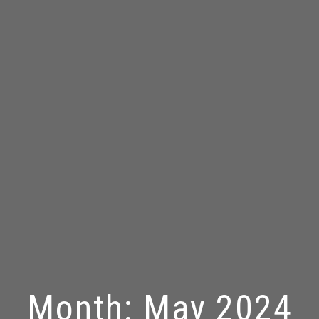
Month:
May 2024