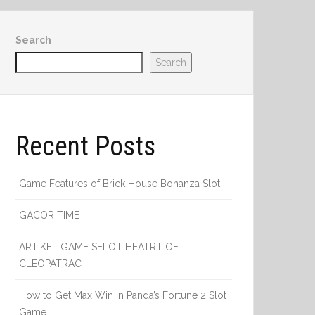
Search
Search
Recent Posts
Game Features of Brick House Bonanza Slot
GACOR TIME
ARTIKEL GAME SELOT HEATRT OF
CLEOPATRAC
How to Get Max Win in Panda’s Fortune 2 Slot
Game