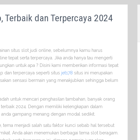
p, Terbaik dan Terpercaya 2024
an situs slot judi online, sebelumnya kamu harus
ne tepat serta terpercaya. Jika anda hanya tau mengerti
ntungkan untuk apa ? Disini kami memberikan informasi tepat
kap dan terpercaya seperti situs
jet178
situs ini merupakan
merasakan sensasi bermain yang menakjubkan sehingga belum
 wadah untuk mencari penghasilan tambahan, banyak orang
e terbaik 2024. Dengan memiliki kelengkapan dalam
 anda gampang menang dengan modal sedikit.
, tema menjadi salah satu faktor kunci sebab hal tersebut
mikat. Anda akan menemukan berbagai tema slot beragam.