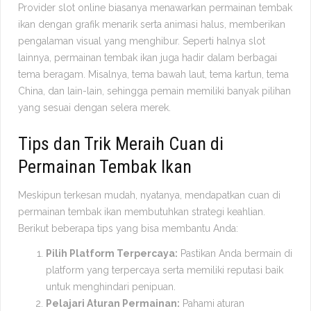
Provider slot online biasanya menawarkan permainan tembak
ikan dengan grafik menarik serta animasi halus, memberikan
pengalaman visual yang menghibur. Seperti halnya slot
lainnya, permainan tembak ikan juga hadir dalam berbagai
tema beragam. Misalnya, tema bawah laut, tema kartun, tema
China, dan lain-lain, sehingga pemain memiliki banyak pilihan
yang sesuai dengan selera merek.
Tips dan Trik Meraih Cuan di
Permainan Tembak Ikan
Meskipun terkesan mudah, nyatanya, mendapatkan cuan di
permainan tembak ikan membutuhkan strategi keahlian.
Berikut beberapa tips yang bisa membantu Anda:
Pilih Platform Terpercaya:
Pastikan Anda bermain di
platform yang terpercaya serta memiliki reputasi baik
untuk menghindari penipuan.
Pelajari Aturan Permainan:
Pahami aturan