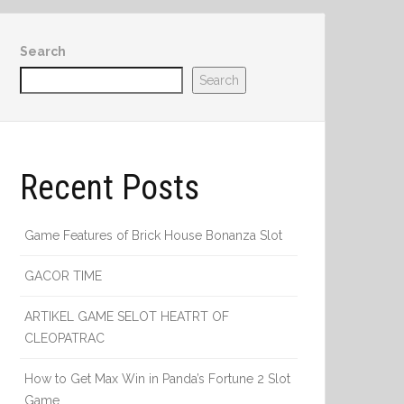
Search
Search
Recent Posts
Game Features of Brick House Bonanza Slot
GACOR TIME
ARTIKEL GAME SELOT HEATRT OF
CLEOPATRAC
How to Get Max Win in Panda’s Fortune 2 Slot
Game