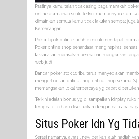
Pastinya kamu telah tidak asing bagaimanakah poke
online permainan suatu terkini mempunyai esdm k
dimainkan semula kamu tidak lakukan sempat juga
Kemenangan
Poker lapak online sudah diminati mendapati berm
Poker online shop senantiasa menginspirasi sens
laksanakan merasakan permainan mengerikan tenga
web judi
Bandar poker stok 10ribu terus menyediakan membu
mengorbankan online shop online shop selama 2
memangsakan lokal terpercaya yg dapat diperlukan 
Terkini adalah bonus yg di sampaikan idnplay ruko
terupdate terbaru disesuaikan dengan cara apa ba
Situs Poker Idn Yg Tid
Serasi namanya, alhasil new berikan ialah hadiah ya