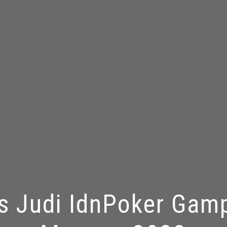
us Judi IdnPoker Gam