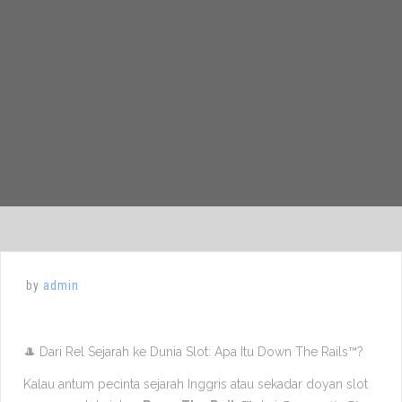
by
admin
🎩 Dari Rel Sejarah ke Dunia Slot: Apa Itu Down The Rails™?
Kalau antum pecinta sejarah Inggris atau sekadar doyan slot