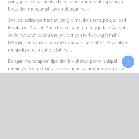
gangguan. Fokus adalah kunci untuk membuat keputusan
tepat dan mengamati lawan dengan baik.
Analisis setiap permainan yang dimainkan serta pelajari dari
kesalahan. Apakah Anda terlalu sering menggertak? Apakah
Anda bertaruh terlalu banyak dengan kartu yang lemah?
Dengan memahami dan memperbaiki kesalahan, Anda akan
menjadi pemain yang lebih baik.
Dengan menerapkan tips dan trik di atas, pemain dapat
meningkatkan peluang kemenangan dalam bermain poker
online di situs lotus33. Ingatlah bahwa poker adalah
permainan keterampilan serta strategi, jadi teruslah belajar
dan berlatih untuk menjadi pemain lebih baik.
Tagged
judi poker
nama slot mudah menang
poker online
poker terpercaya
sbobet88
sbobet88 online
situs slot rtp tertinggi