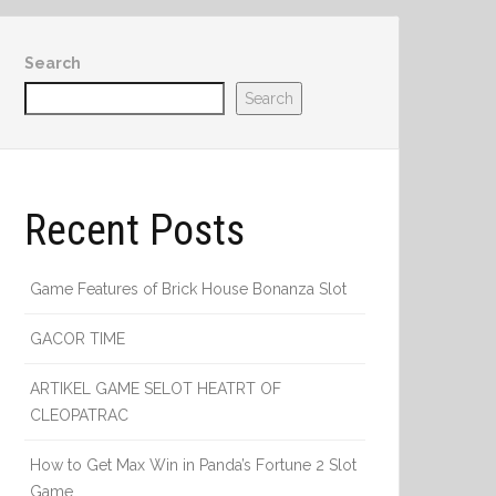
Search
Search
Recent Posts
Game Features of Brick House Bonanza Slot
GACOR TIME
ARTIKEL GAME SELOT HEATRT OF
CLEOPATRAC
How to Get Max Win in Panda’s Fortune 2 Slot
Game