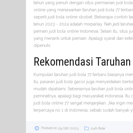
tahun yang penuh dengan situs permainan judi bola 
online yang menawarkan taruhan judi bola 77 terb
seperti judi bola online sbobet. Beberapa contoh ta
tahun 2023 - 2024 adalah mixparlay. Nah jadi taruhan
pemain judi bola online indonesia. Selain itu, situ
yang menarik untuk pemain. Apalagi syarat dan keten
dipenuhi.
Rekomendasi Taruhan 
Kumpulan taruhan judi bola 77 terbaru biasanya me
itu, pasaran judi bola gacor juga menyediakan berb
mudah dipahami. Sebenarnya taruhan judi bola onlin
peminatnya, apalagi bagi masyarakat indonesia. I
judi bola online 77 sangat menjanjikan. Jika ingin m
terpercaya no 1 di indonesia, sebab sudah banyak ya
Posted on
25/08/2023
Judi Bola