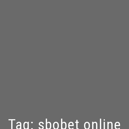
Tag:
sbobet online