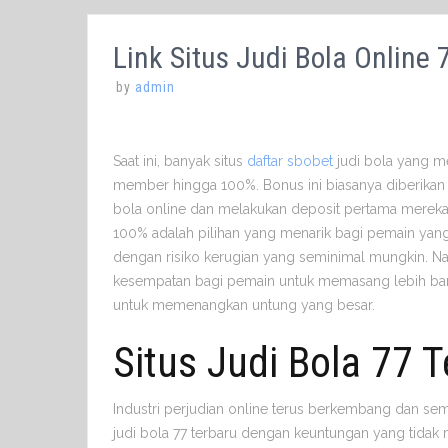
Link Situs Judi Bola Online 
by
admin
Saat ini, banyak situs
daftar sbobet
judi bola yang m
member hingga 100%. Bonus ini biasanya diberikan
bola online dan melakukan deposit pertama mereka
100% adalah pilihan yang menarik bagi pemain yan
dengan risiko kerugian yang seminimal mungkin. 
kesempatan bagi pemain untuk memasang lebih ban
untuk memenangkan untung yang besar.
Situs Judi Bola 77 T
Industri perjudian online terus berkembang dan 
judi bola 77 terbaru dengan keuntungan yang tidak